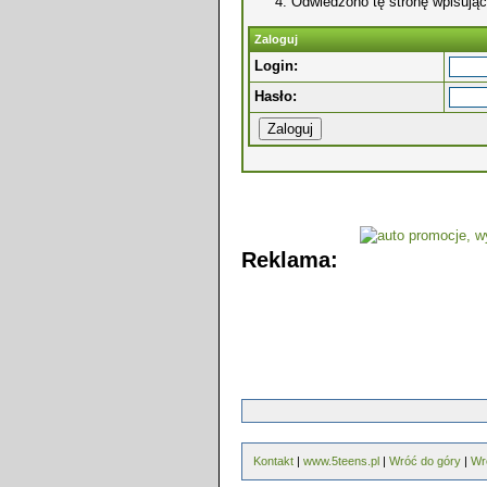
Odwiedzono tę stronę wpisując
Zaloguj
Login:
Hasło:
Reklama:
Kontakt
|
www.5teens.pl
|
Wróć do góry
|
Wr