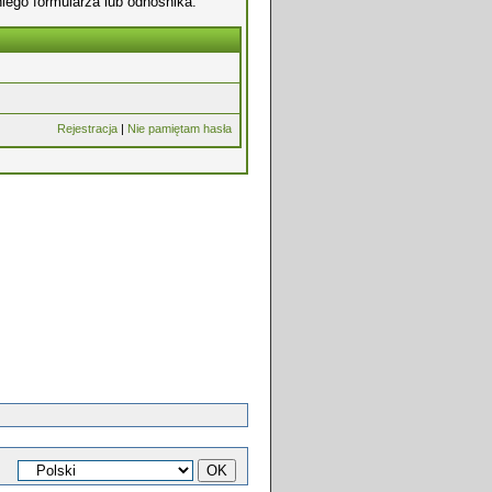
iego formularza lub odnośnika.
Rejestracja
|
Nie pamiętam hasła