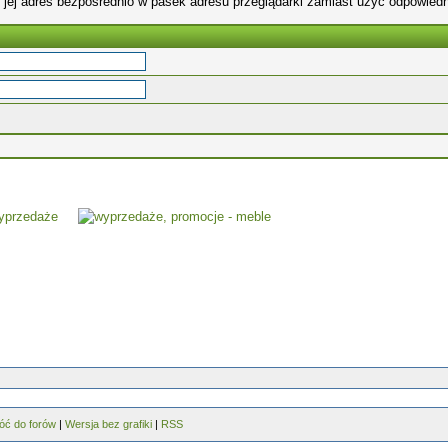
 jej adres bezpośrednio w pasek adresu przeglądarki zamiast użyć odpowiedn
óć do forów
|
Wersja bez grafiki
|
RSS