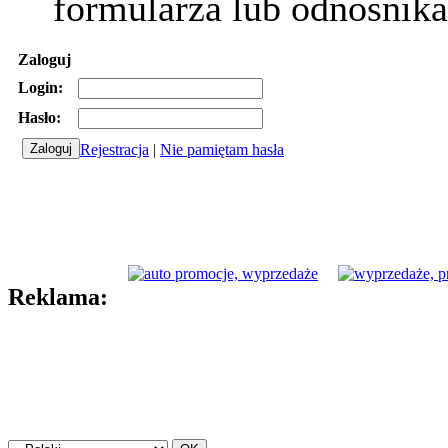
formularza lub odnośnika
Zaloguj
Login:
Hasło:
Rejestracja
|
Nie pamiętam hasła
Reklama: