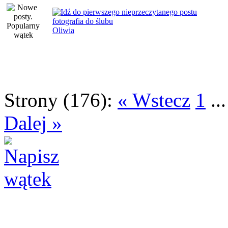
fotografia do ślubu
Oliwia
Strony (176):
« Wstecz
1
..
Dalej »