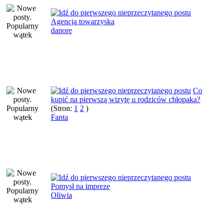
Agencja towarzyska
danore
Co
kupić na pierwszą wizytę u rodziców chłopaka?
(Stron:
1
2
)
Fanta
Pomysł na impreze
Oliwia