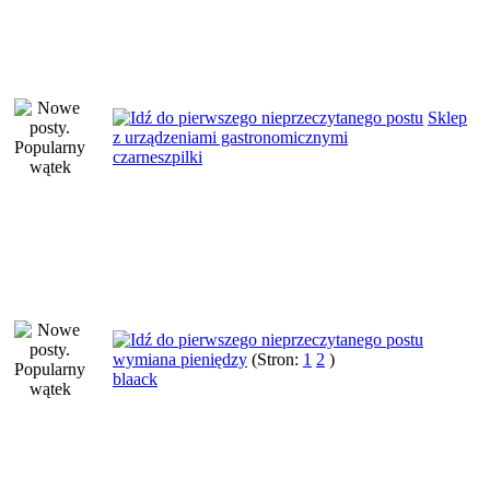
Sklep
z urządzeniami gastronomicznymi
czarneszpilki
wymiana pieniędzy
(Stron:
1
2
)
blaack