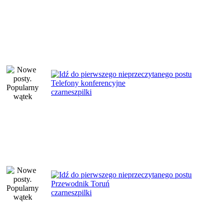
Telefony konferencyjne
czarneszpilki
Przewodnik Toruń
czarneszpilki