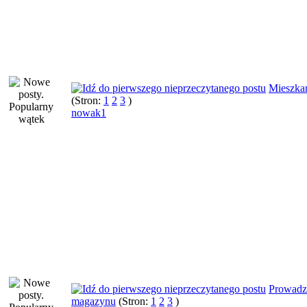
Mieszka
(Stron:
1
2
3
)
nowak1
Prowadz
magazynu
(Stron:
1
2
3
)