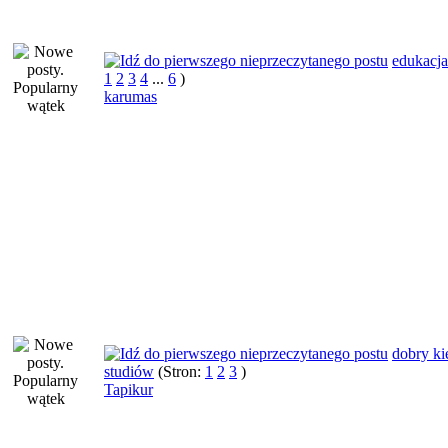
edukacja
1
2
3
4
...
6
)
karumas
dobry ki
studiów
(Stron:
1
2
3
)
Tapikur