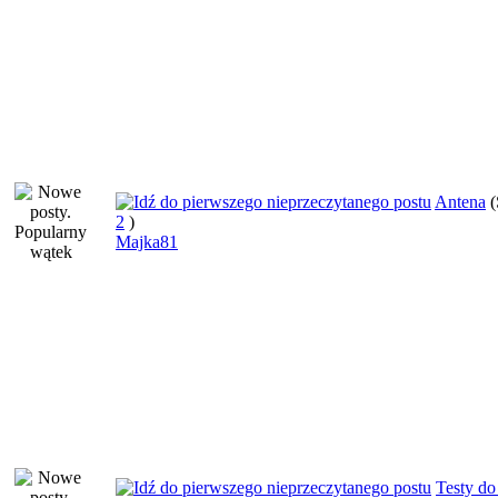
Antena
(
2
)
Majka81
Testy do