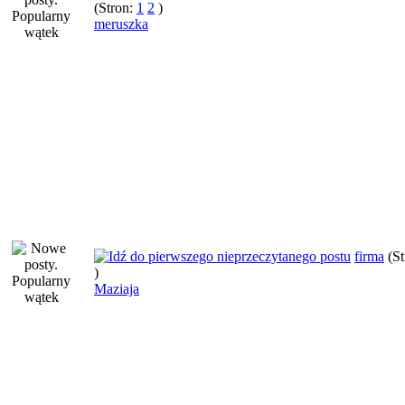
(Stron:
1
2
)
meruszka
firma
(S
)
Maziaja