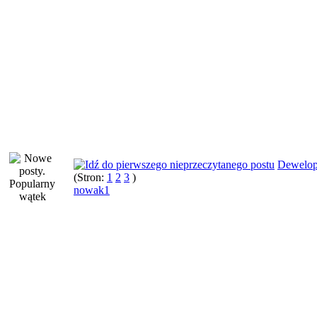
Dewelop
(Stron:
1
2
3
)
nowak1