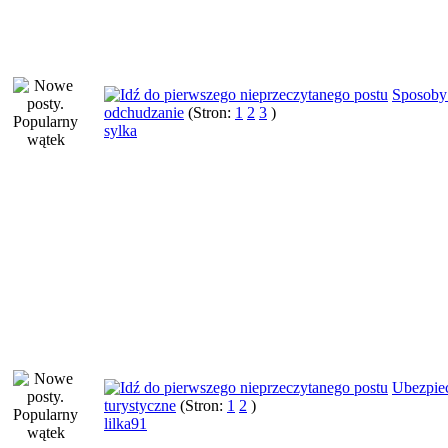
Sposoby
odchudzanie
(Stron:
1
2
3
)
sylka
Ubezpie
turystyczne
(Stron:
1
2
)
lilka91