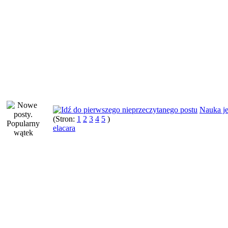
Nauka j
(Stron:
1
2
3
4
5
)
elacara