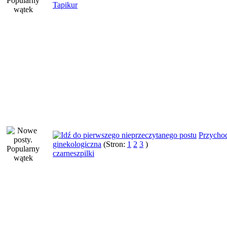
Tapikur
Przycho
ginekologiczna
(Stron:
1
2
3
)
czarneszpilki