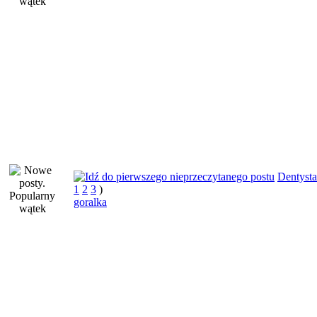
Dentysta
1
2
3
)
goralka