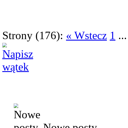
Strony (176):
« Wstecz
1
..
Nowe posty