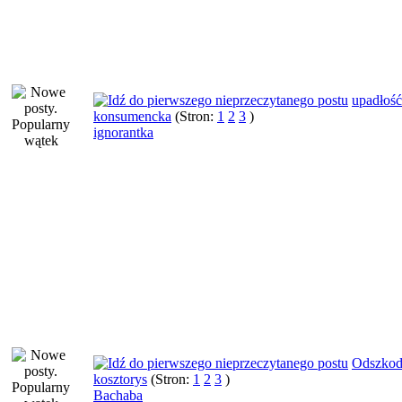
upadłość
konsumencka
(Stron:
1
2
3
)
ignorantka
Odszkod
kosztorys
(Stron:
1
2
3
)
Bachaba