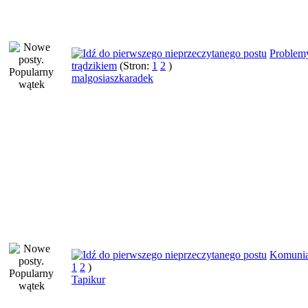
Problem
trądzikiem
(Stron:
1
2
)
malgosiaszkaradek
Komuni
1
2
)
Tapikur