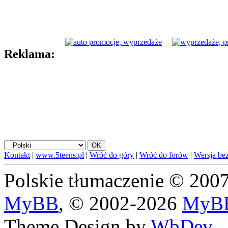
Reklama:
Kontakt
|
www.5teens.pl
|
Wróć do góry
|
Wróć do forów
|
Wersja bez
Polskie tłumaczenie © 20
MyBB
, © 2002-2026
MyBB
Theme Design by
WbDev