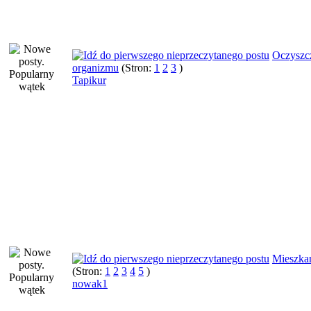
Oczyszc
organizmu
(Stron:
1
2
3
)
Tapikur
Mieszka
(Stron:
1
2
3
4
5
)
nowak1