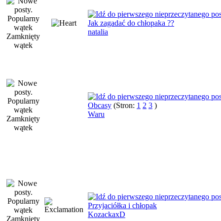
Jak zagadać do chłopaka ??
natalia
Obcasy
(Stron:
1
2
3
)
Waru
Przyjaciółka i chłopak
KozackaxD