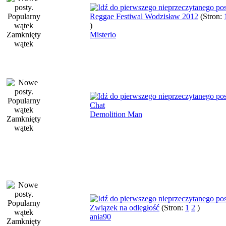
Reggae Festiwal Wodzisław 2012
(Stron:
)
Misterio
Chat
Demolition Man
Związek na odległość
(Stron:
1
2
)
ania90