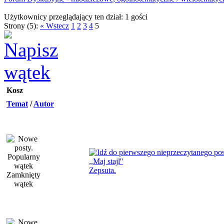
Użytkownicy przeglądający ten dział: 1 gości
Strony (5):
« Wstecz
1
2
3
4
5
Kosz
Temat
/
Autor
,,Maj stajl''
Zepsuta.