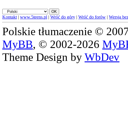
Kontakt
|
www.5teens.pl
|
Wróć do góry
|
Wróć do forów
|
Wersja bez
Polskie tłumaczenie © 20
MyBB
, © 2002-2026
MyBB
Theme Design by
WbDev