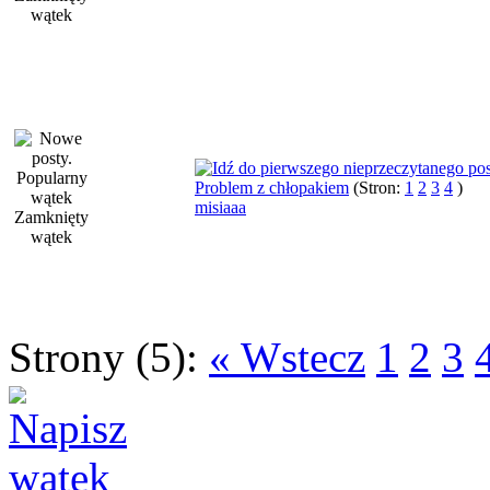
Problem z chłopakiem
(Stron:
1
2
3
4
)
misiaaa
Strony (5):
« Wstecz
1
2
3