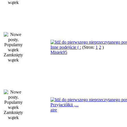
Inne podejście ( :
(Stron:
1
2
)
Misiek95
Przyjaciółkii ,...
aire