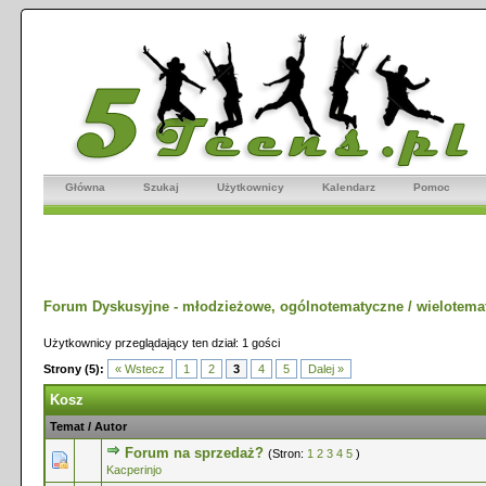
Główna
Szukaj
Użytkownicy
Kalendarz
Pomoc
Forum Dyskusyjne - młodzieżowe, ogólnotematyczne / wielotema
Użytkownicy przeglądający ten dział: 1 gości
Strony (5):
« Wstecz
1
2
3
4
5
Dalej »
Kosz
Temat
/
Autor
Forum na sprzedaż?
(Stron:
1
2
3
4
5
)
0 głosów - średnia ocena: 0 na 5 gwiazdek
1
2
3
4
5
Kacperinjo