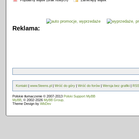
Popularny wątek (brak nowych)
Zamknięty wątek
Reklama:
Kontakt
|
www.5teens.pl
|
Wróć do góry
|
Wróć do forów
|
Wersja bez grafiki
|
RS
Polskie tłumaczenie © 2007-2013
Polski Support MyBB
MyBB
, © 2002-2026
MyBB Group
.
Theme Design by
WbDev