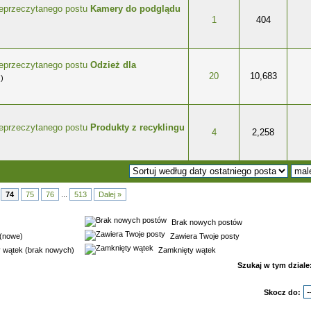
Kamery do podglądu
wiazdek
1
404
Odzież dla
wiazdek
20
10,683
)
Produkty z recyklingu
wiazdek
4
2,258
74
75
76
...
513
Dalej »
Brak nowych postów
(nowe)
Zawiera Twoje posty
 wątek (brak nowych)
Zamknięty wątek
Szukaj w tym dziale
Skocz do: