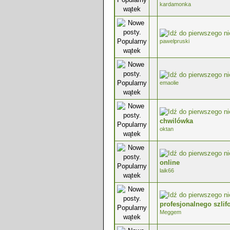
kardamonka
0 głosów - średnia ocena: 0 na 5 g
pawelpruski
0 głosów - średnia ocena: 0 na 5 g
emaolie
0 głosów - średnia ocena: 0 na 5 g
chwilówka
oktan
0 głosów - średnia ocena: 0 na 5 g
online
laik66
0 głosów - średnia ocena: 0 na 5 g
profesjonalnego szli
Meggem