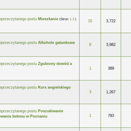
Mieszkanie
(Stron:
1
2
)
wiazdek
15
3,722
Alkohole gatunkowe
wiazdek
8
3,982
Zgubiony dowód a
wiazdek
1
389
Kurs angielskiego
wiazdek
3
1,267
Poszukiwanie
wiazdek
1
793
fowania betonu w Poznaniu