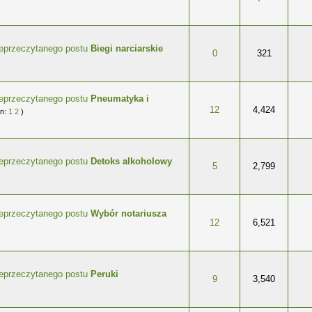
Biegi narciarskie
wiazdek
0
321
Pneumatyka i
wiazdek
12
4,424
on:
1
2
)
Detoks alkoholowy
wiazdek
5
2,799
Wybór notariusza
wiazdek
12
6,521
Peruki
wiazdek
9
3,540