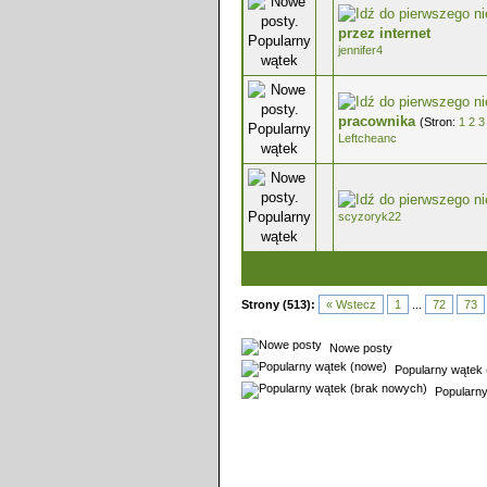
0 głosów - średnia ocena: 0 na 5 g
przez internet
jennifer4
0 głosów - średnia ocena: 0 na 5 g
pracownika
(Stron:
1
2
3
Leftcheanc
0 głosów - średnia ocena: 0 na 5 g
scyzoryk22
Strony (513):
« Wstecz
1
...
72
73
Nowe posty
Popularny wątek 
Popularny