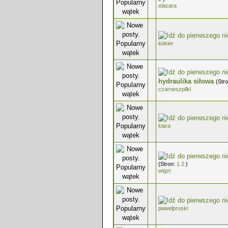
elacara
0 głosów - średnia ocena: 0 na 5 g
kokier
0 głosów - średnia ocena: 0 na 5 g
hydraulika siłowa
(Str
czarneszpilki
0 głosów - średnia ocena: 0 na 5 g
klara
0 głosów - średnia ocena: 0 na 5 g
(Stron:
1
2
)
wigzi
0 głosów - średnia ocena: 0 na 5 g
pawelpruski