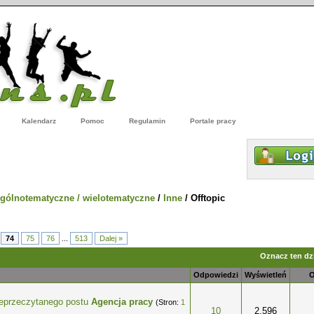
Kalendarz
Pomoc
Regulamin
Portale pracy
gólnotematyczne / wielotematyczne
/
Inne
/
Offtopic
74
75
76
...
513
Dalej »
Oznacz ten dzi
Odpowiedzi
Wyświetleń
O
Agencja pracy
(Stron:
1
wiazdek
10
2,596