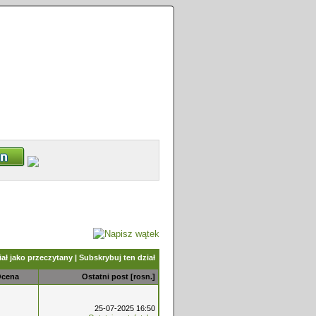
ał jako przeczytany
|
Subskrybuj ten dział
cena
Ostatni post
[
rosn.
]
25-07-2025 16:50