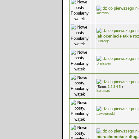
0 głosów - średnia ocena: 0 na 5 g
lalamido
0 głosów - średnia ocena: 0 na 5 g
jak oceniacie takie ro
Lukrecja
0 głosów - średnia ocena: 0 na 5 g
Braliswen
0 głosów - średnia ocena: 0 na 5 g
(Stron:
1
2
3
4
5
)
karumas
0 głosów - średnia ocena: 0 na 5 g
pawelpruski
0 głosów - średnia ocena: 0 na 5 g
nieruchomość z dług