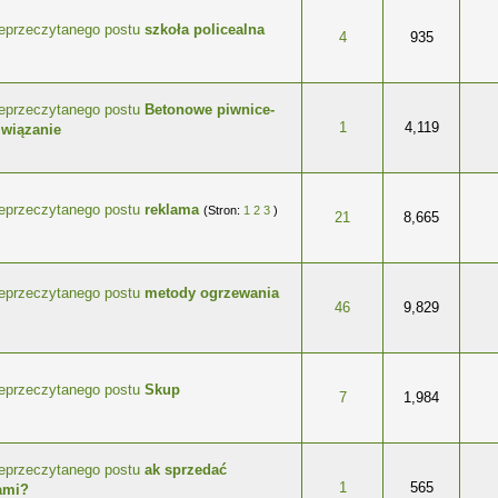
szkoła policealna
wiazdek
4
935
Betonowe piwnice-
wiazdek
1
4,119
związanie
reklama
(Stron:
1
2
3
)
wiazdek
21
8,665
metody ogrzewania
wiazdek
46
9,829
Skup
wiazdek
7
1,984
ak sprzedać
wiazdek
1
565
ami?