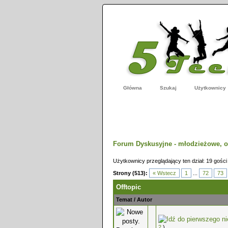
Główna
Szukaj
Użytkownicy
Forum Dyskusyjne - młodzieżowe, o
Użytkownicy przeglądający ten dział: 19 gości
Strony (513):
« Wstecz
1
...
72
73
Offtopic
Temat
/
Autor
0 głosów - średnia ocena: 0 na 5 g
2
)