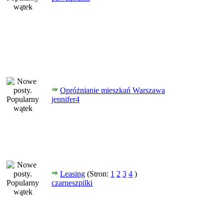
Opróżnianie mieszkań Warszawa
jennifer4
Leasing
(Stron:
1
2
3
4
)
czarneszpilki