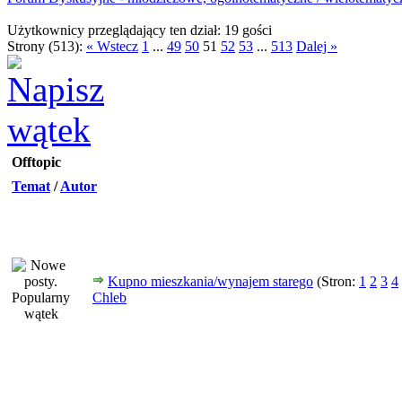
Użytkownicy przeglądający ten dział: 19 gości
Strony (513):
« Wstecz
1
...
49
50
51
52
53
...
513
Dalej »
Offtopic
Temat
/
Autor
Kupno mieszkania/wynajem starego
(Stron:
1
2
3
4
Chleb