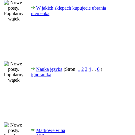
W jakich sklepach kupujecie ubrania
niemenka
Nauka języka
(Stron:
1
2
3
4
...
6
)
ignorantka
Markowe wina