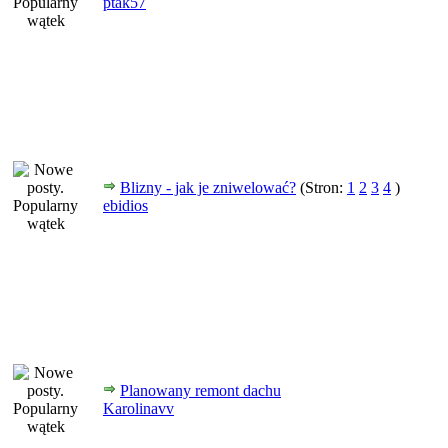
ptak57
Blizny - jak je zniwelować?
(Stron:
1
2
3
4
)
ebidios
Planowany remont dachu
Karolinavv