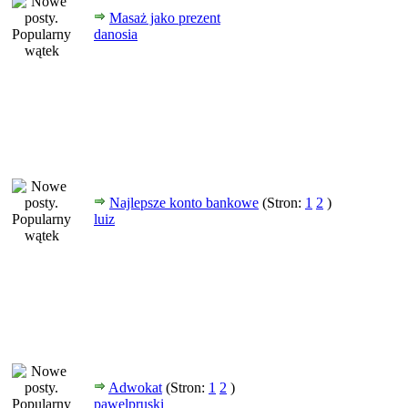
Masaż jako prezent
danosia
Najlepsze konto bankowe
(Stron:
1
2
)
luiz
Adwokat
(Stron:
1
2
)
pawelpruski