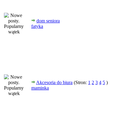
dom seniora
fatyka
Akcesoria do biura
(Stron:
1
2
3
4
5
)
maminka