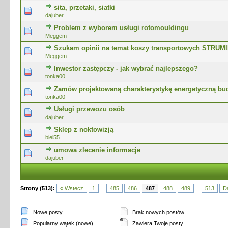
sita, przetaki, siatki
0 głosów - średnia ocena: 0 na 5 gwiazdek
1
2
3
4
5
dajuber
Problem z wyborem usługi rotomouldingu
0 głosów - średnia ocena: 0 na 5 gwiazdek
1
2
3
4
5
Meggem
Szukam opinii na temat koszy transportowych STRUM
0 głosów - średnia ocena: 0 na 5 gwiazdek
1
2
3
4
5
Meggem
Inwestor zastępczy - jak wybrać najlepszego?
0 głosów - średnia ocena: 0 na 5 gwiazdek
1
2
3
4
5
tonka00
Zamów projektowaną charakterystykę energetyczną bu
0 głosów - średnia ocena: 0 na 5 gwiazdek
1
2
3
4
5
tonka00
Usługi przewozu osób
0 głosów - średnia ocena: 0 na 5 gwiazdek
1
2
3
4
5
dajuber
Sklep z noktowizją
0 głosów - średnia ocena: 0 na 5 gwiazdek
1
2
3
4
5
biel55
umowa zlecenie informacje
0 głosów - średnia ocena: 0 na 5 gwiazdek
1
2
3
4
5
dajuber
Strony (513):
« Wstecz
1
...
485
486
487
488
489
...
513
Da
Nowe posty
Brak nowych postów
Popularny wątek (nowe)
Zawiera Twoje posty