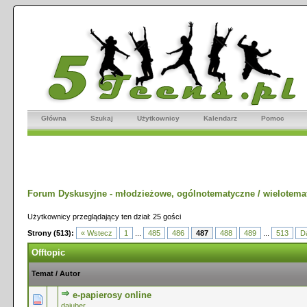
Główna
Szukaj
Użytkownicy
Kalendarz
Pomoc
Forum Dyskusyjne - młodzieżowe, ogólnotematyczne / wielotema
Użytkownicy przeglądający ten dział: 25 gości
Strony (513):
« Wstecz
1
...
485
486
487
488
489
...
513
Da
Offtopic
Temat
/
Autor
e-papierosy online
0 głosów - średnia ocena: 0 na 5 gwiazdek
1
2
3
4
5
dajuber