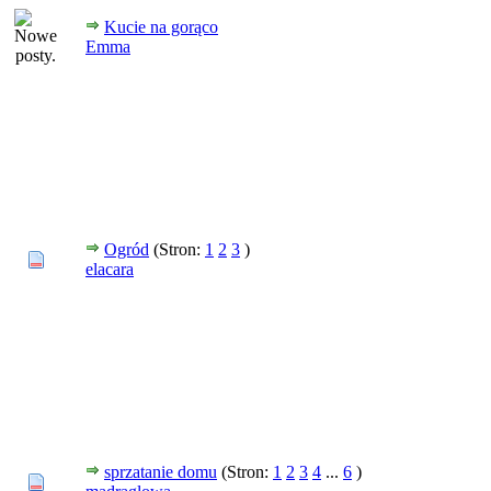
Kucie na gorąco
Emma
Ogród
(Stron:
1
2
3
)
elacara
sprzatanie domu
(Stron:
1
2
3
4
...
6
)