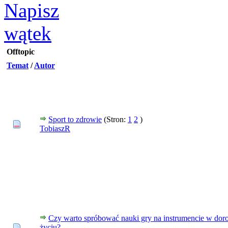
Offtopic
Temat
/
Autor
Sport to zdrowie
(Stron:
1
2
)
TobiaszR
Czy warto spróbować nauki gry na instrumencie w dor
życiu?