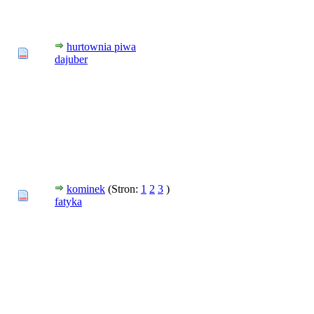
hurtownia piwa
dajuber
kominek
(Stron:
1
2
3
)
fatyka