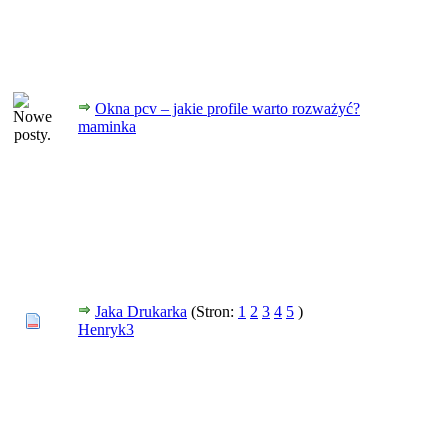
Okna pcv – jakie profile warto rozważyć?
maminka
Jaka Drukarka
(Stron:
1
2
3
4
5
)
Henryk3