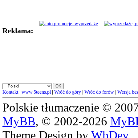
Reklama:
Kontakt
|
www.5teens.pl
|
Wróć do góry
|
Wróć do forów
|
Wersja bez
Polskie tłumaczenie © 20
MyBB
, © 2002-2026
MyBB
Theme Design by
WbDev