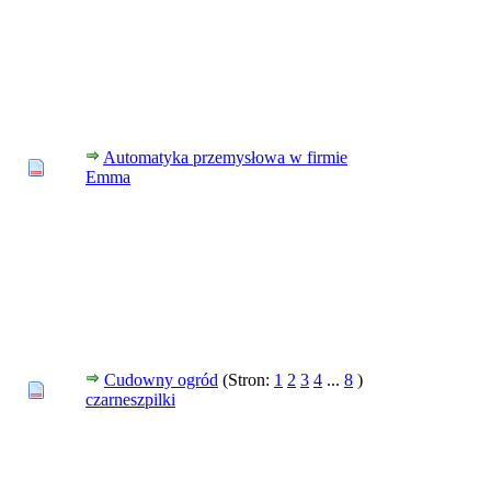
Automatyka przemysłowa w firmie
Emma
Cudowny ogród
(Stron:
1
2
3
4
...
8
)
czarneszpilki