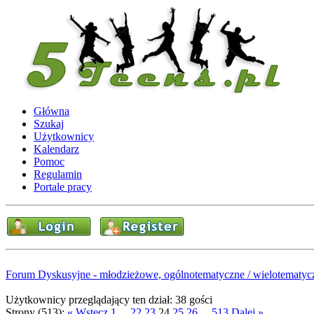
Główna
Szukaj
Użytkownicy
Kalendarz
Pomoc
Regulamin
Portale pracy
Forum Dyskusyjne - młodzieżowe, ogólnotematyczne / wielotematyc
Użytkownicy przeglądający ten dział: 38 gości
Strony (513):
« Wstecz
1
...
22
23
24
25
26
...
513
Dalej »