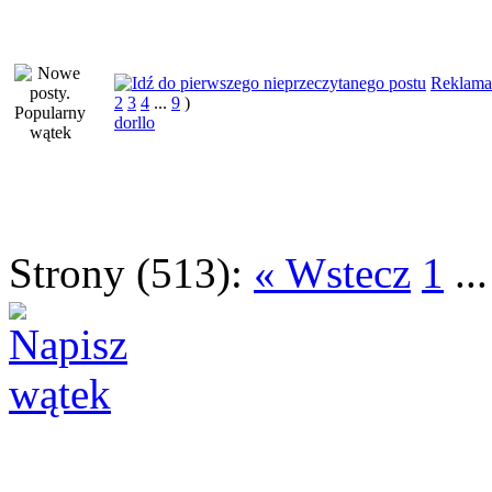
Reklama
2
3
4
...
9
)
dorllo
Strony (513):
« Wstecz
1
..