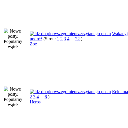
Wakacyj
podróż
(Stron:
1
2
3
4
...
22
)
Zoe
Reklama
2
3
4
...
6
)
Heros