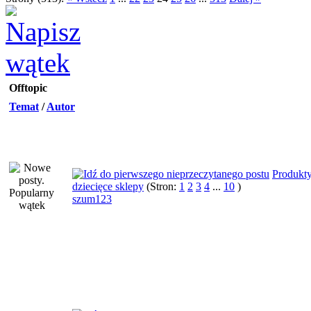
Offtopic
Temat
/
Autor
Produkt
dziecięce sklepy
(Stron:
1
2
3
4
...
10
)
szum123