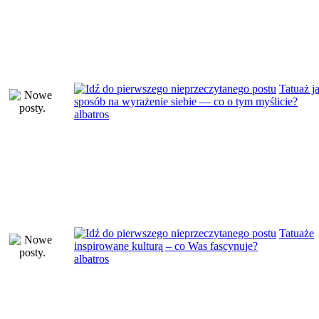
Tatuaż j
sposób na wyrażenie siebie — co o tym myślicie?
albatros
Tatuaże
inspirowane kulturą – co Was fascynuje?
albatros