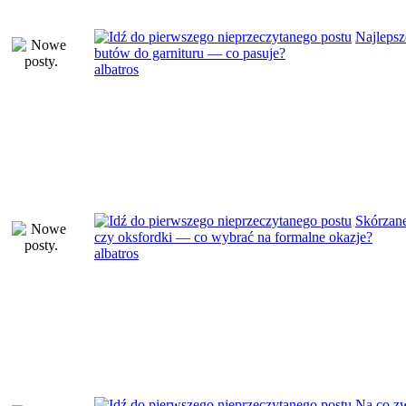
Najlepsz
butów do garnituru — co pasuje?
albatros
Skórzane
czy oksfordki — co wybrać na formalne okazje?
albatros
Na co z