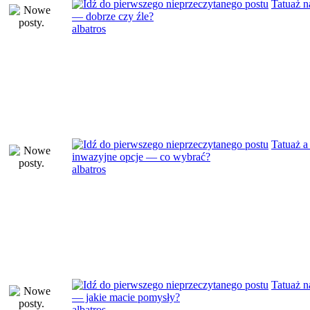
Tatuaż n
— dobrze czy źle?
albatros
Tatuaż a
inwazyjne opcje — co wybrać?
albatros
Tatuaż n
— jakie macie pomysły?
albatros