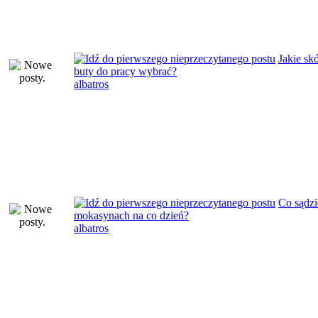
Jakie sk
buty do pracy wybrać?
albatros
Co sądzi
mokasynach na co dzień?
albatros