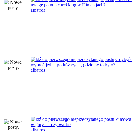
uwagę planując trekking w Himalajach?
albatros
Gdybyści
wybrać jedną podróż życia, gdzie by to było?
albatros
Zimowa
w góry — czy warto?
albatros