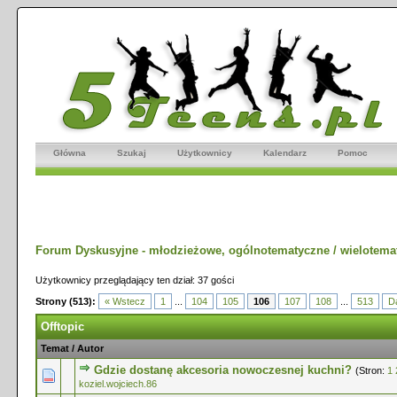
Główna
Szukaj
Użytkownicy
Kalendarz
Pomoc
Forum Dyskusyjne - młodzieżowe, ogólnotematyczne / wielotema
Użytkownicy przeglądający ten dział: 37 gości
Strony (513):
« Wstecz
1
...
104
105
106
107
108
...
513
Da
Offtopic
Temat
/
Autor
Gdzie dostanę akcesoria nowoczesnej kuchni?
(Stron:
1
0 głosów - średnia ocena: 0 na 5 gwiazdek
1
2
3
4
5
koziel.wojciech.86