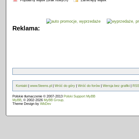
Popularny wątek (brak nowych)
Zamknięty wątek
Reklama:
Kontakt
|
www.5teens.pl
|
Wróć do góry
|
Wróć do forów
|
Wersja bez grafiki
|
RS
Polskie tłumaczenie © 2007-2013
Polski Support MyBB
MyBB
, © 2002-2026
MyBB Group
.
Theme Design by
WbDev