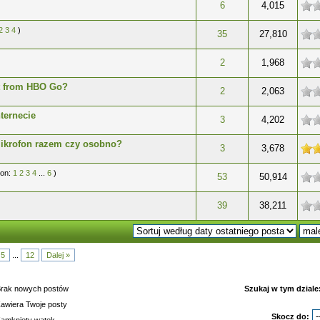
gwiazdek
6
4,015
2
3
4
)
gwiazdek
35
27,810
gwiazdek
2
1,968
t from HBO Go?
gwiazdek
2
2,063
ternecie
gwiazdek
3
4,202
ikrofon razem czy osobno?
 na 5 gwiazdek
3
3,678
ron:
1
2
3
4
...
6
)
gwiazdek
53
50,914
gwiazdek
39
38,211
5
...
12
Dalej »
rak nowych postów
Szukaj w tym dziale
awiera Twoje posty
Skocz do: