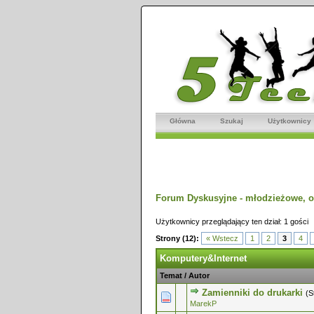
Główna
Szukaj
Użytkownicy
Forum Dyskusyjne - młodzieżowe, o
Użytkownicy przeglądający ten dział: 1 gości
Strony (12):
« Wstecz
1
2
3
4
Komputery&Internet
Temat
/
Autor
Zamienniki do drukarki
(S
0 głosów - średnia ocena: 0 na 5 
1
2
3
4
5
MarekP