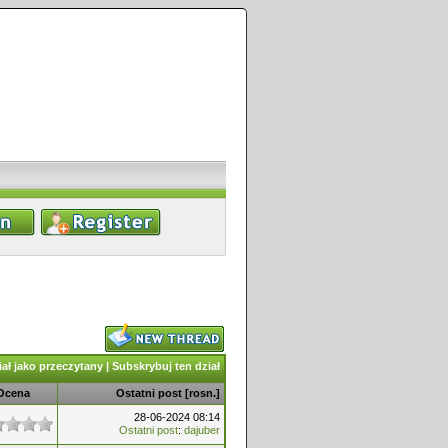
ał jako przeczytany
|
Subskrybuj ten dział
Ocena
Ostatni post
[
rosn.
]
28-06-2024 08:14
Ostatni post
:
dajuber