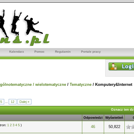
Kalendarz
Pomoc
Regulamin
Portale pracy
gólnotematyczne / wielotematyczne
/
Tematyczne
/
Komputery&Internet
5
...
12
Dalej »
Oznacz ten dzi
Odpowiedzi
Wyświetleń
tron:
1
2
3
4
5
)
gwiazdek
46
50,822