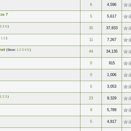
gwiazdek
6
4,596
cie ?
gwiazdek
5
5,617
2
3
4
)
gwiazdek
35
37,833
:
1
2
)
gwiazdek
11
7,267
net
(Stron:
1
2
3
4
5
)
gwiazdek
44
34,135
gwiazdek
0
915
gwiazdek
0
1,006
gwiazdek
5
3,053
1
2
3
)
gwiazdek
23
9,329
gwiazdek
9
5,789
gwiazdek
5
4,817