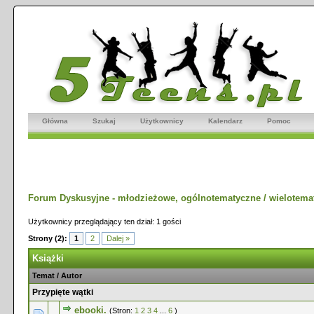
Główna
Szukaj
Użytkownicy
Kalendarz
Pomoc
Forum Dyskusyjne - młodzieżowe, ogólnotematyczne / wielotema
Użytkownicy przeglądający ten dział: 1 gości
Strony (2):
1
2
Dalej »
Książki
Temat
/
Autor
Przypięte wątki
ebooki.
(Stron:
1
2
3
4
...
6
)