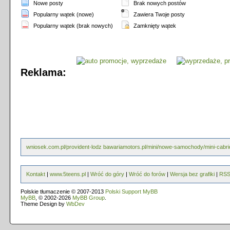
Nowe posty
Brak nowych postów
Popularny wątek (nowe)
Zawiera Twoje posty
Popularny wątek (brak nowych)
Zamknięty wątek
Reklama:
wniosek.com.pl/provident-lodz
bawariamotors.pl/mini/nowe-samochody/mini-cabri
Kontakt
|
www.5teens.pl
|
Wróć do góry
|
Wróć do forów
|
Wersja bez grafiki
|
RS
Polskie tłumaczenie © 2007-2013
Polski Support MyBB
MyBB
, © 2002-2026
MyBB Group
.
Theme Design by
WbDev