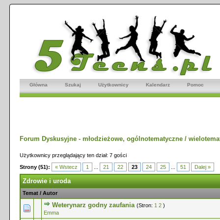
Główna
Szukaj
Użytkownicy
Kalendarz
Pomoc
Forum Dyskusyjne - młodzieżowe, ogólnotematyczne / wielotema
Użytkownicy przeglądający ten dział: 7 gości
Strony (51):
« Wstecz
1
...
21
22
23
24
25
...
51
Dalej »
Zdrowie i uroda
Temat
/
Autor
Weterynarz godny zaufania
(Stron:
1
2
)
0 głosów - średnia ocena: 0 na 5 gwiazdek
1
2
3
4
5
Emma