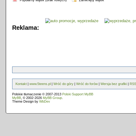
Popularny wątek (brak nowych)
Zamknięty wątek
Reklama:
Kontakt
|
www.5teens.pl
|
Wróć do góry
|
Wróć do forów
|
Wersja bez grafiki
|
RS
Polskie tłumaczenie © 2007-2013
Polski Support MyBB
MyBB
, © 2002-2026
MyBB Group
.
Theme Design by
WbDev