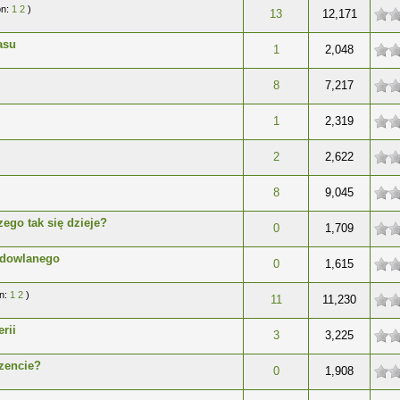
on:
1
2
)
wiazdek
13
12,171
asu
wiazdek
1
2,048
wiazdek
8
7,217
wiazdek
1
2,319
wiazdek
2
2,622
wiazdek
8
9,045
ego tak się dzieje?
wiazdek
0
1,709
udowlanego
wiazdek
0
1,615
on:
1
2
)
wiazdek
11
11,230
rii
wiazdek
3
3,225
zencie?
wiazdek
0
1,908