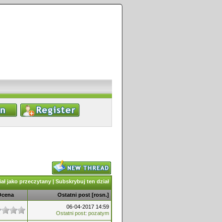
ał jako przeczytany
|
Subskrybuj ten dział
Ocena
Ostatni post
[
rosn.
]
06-04-2017 14:59
Ostatni post
:
pozatym