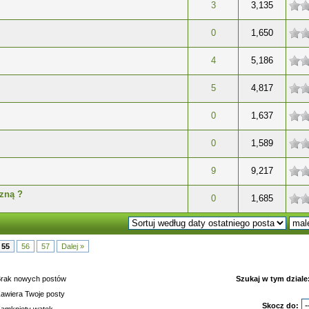
wiazdek
3
3,135
wiazdek
0
1,650
wiazdek
4
5,186
wiazdek
5
4,817
wiazdek
0
1,637
wiazdek
0
1,589
wiazdek
9
9,217
czną ?
wiazdek
0
1,685
55
56
57
Dalej »
rak nowych postów
Szukaj w tym dziale
awiera Twoje posty
Skocz do: