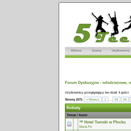
Główna
Szukaj
Użytkownicy
Forum Dyskusyjne - młodzieżowe, o
Użytkownicy przeglądający ten dział: 4 gości
Strony (57):
« Wstecz
1
...
53
54
Kobiety
Temat
/
Autor
Hotel Tumski w Płocku
0 głosów - średnia ocena: 0 na 5 g
1
2
3
4
5
Maria Pe