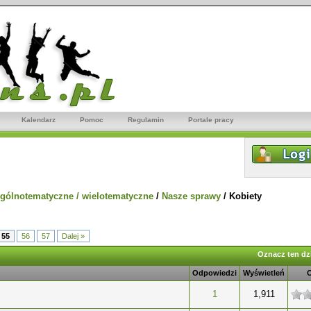
Kalendarz
Pomoc
Regulamin
Portale pracy
gólnotematyczne / wielotematyczne
/
Nasze sprawy
/
Kobiety
55
56
57
Dalej »
Oznacz ten dzi
Odpowiedzi
Wyświetleń
wiazdek
1
1,911