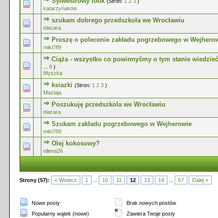
Sylwestrowy look
(Stron:
1
2
3
)
0 głosów - średnia ocena: 0 na 5 gwiazdek
1
2
3
4
5
katarzynakow
szukam dobrego przedszkola we Wrocławiu
0 głosów - średnia ocena: 0 na 5 gwiazdek
1
2
3
4
5
elacara
Proszę o polecenie zakładu pogrzebowego w Wejhero
0 głosów - średnia ocena: 0 na 5 gwiazdek
1
2
3
4
5
miki789
Ciąża - wszystko co powinnyśmy o tym stanie wiedzieć
0 głosów - średnia ocena: 0 na 5 gwiazdek
1
2
3
4
5
...
6
)
Myszka
ksiazki
(Stron:
1
2
3
)
0 głosów - średnia ocena: 0 na 5 gwiazdek
1
2
3
4
5
Maziaja
Poszukuję przedszkola we Wrocławiu
0 głosów - średnia ocena: 0 na 5 gwiazdek
1
2
3
4
5
elacara
Szukam zakładu pogrzebowego w Wejherowie
0 głosów - średnia ocena: 0 na 5 gwiazdek
1
2
3
4
5
miki789
Olej kokosowy?
0 głosów - średnia ocena: 0 na 5 gwiazdek
1
2
3
4
5
ellena26
Strony (57):
« Wstecz
1
...
10
11
12
13
14
...
57
Dalej »
Nowe posty
Brak nowych postów
Popularny wątek (nowe)
Zawiera Twoje posty