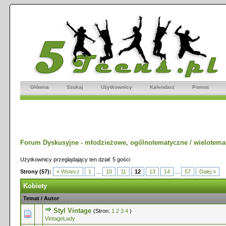
Główna
Szukaj
Użytkownicy
Kalendarz
Pomoc
Forum Dyskusyjne - młodzieżowe, ogólnotematyczne / wielotema
Użytkownicy przeglądający ten dział: 5 gości
Strony (57):
« Wstecz
1
...
10
11
12
13
14
...
57
Dalej »
Kobiety
Temat
/
Autor
Styl Vintage
(Stron:
1
2
3
4
)
0 głosów - średnia ocena: 0 na 5 gwiazdek
1
2
3
4
5
VintageLady