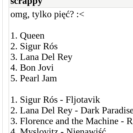
scrappy
omg, tylko pięć? :<
1. Queen
2. Sigur Rós
3. Lana Del Rey
4. Bon Jovi
5. Pearl Jam
1. Sigur Rós - Fljotavik
2. Lana Del Rey - Dark Paradis
3. Florence and the Machine - R
4. Myslovitz - Nienawiść