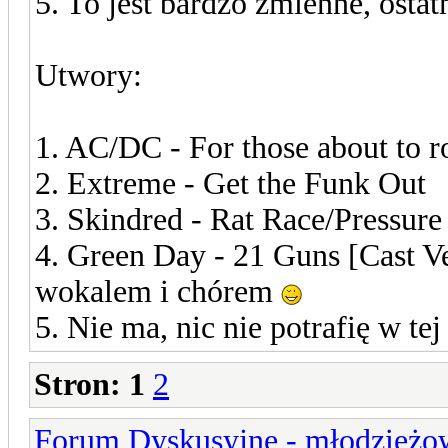
5. To jest bardzo zmienne, osta
Utwory:
1. AC/DC - For those about to r
2. Extreme - Get the Funk Out
3. Skindred - Rat Race/Pressur
4. Green Day - 21 Guns [Cast V
wokalem i chórem
5. Nie ma, nic nie potrafię w tej
Stron:
1
2
Forum Dyskusyjne - młodzieżow