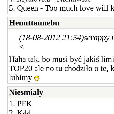
5. Queen - Too much love will k
Henuttaunebu
(18-08-2012 21:54)
scrappy 
<
Haha tak, bo musi być jakiś lim
TOP20 ale no tu chodziło o 
lubimy
Niesmialy
1. PFK
2. K44