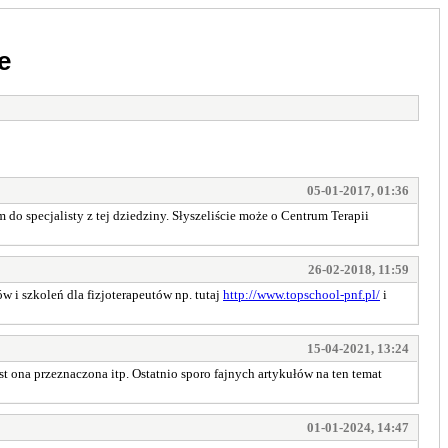
e
05-01-2017, 01:36
do specjalisty z tej dziedziny. Słyszeliście może o Centrum Terapii
26-02-2018, 11:59
w i szkoleń dla fizjoterapeutów np. tutaj
http://www.topschool-pnf.pl/
i
15-04-2021, 13:24
est ona przeznaczona itp. Ostatnio sporo fajnych artykułów na ten temat
01-01-2024, 14:47