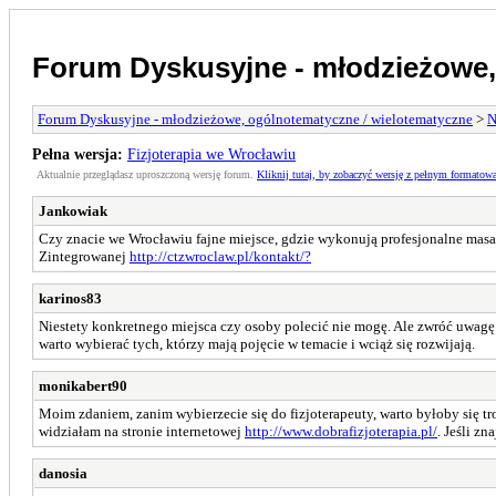
Forum Dyskusyjne - młodzieżowe,
Forum Dyskusyjne - młodzieżowe, ogólnotematyczne / wielotematyczne
>
N
Pełna wersja:
Fizjoterapia we Wrocławiu
Aktualnie przeglądasz uproszczoną wersję forum.
Kliknij tutaj, by zobaczyć wersję z pełnym formatow
Jankowiak
Czy znacie we Wrocławiu fajne miejsce, gdzie wykonują profesjonalne masaże
Zintegrowanej
http://ctzwroclaw.pl/kontakt/?
karinos83
Niestety konkretnego miejsca czy osoby polecić nie mogę. Ale zwróć uwagę c
warto wybierać tych, którzy mają pojęcie w temacie i wciąż się rozwijają.
monikabert90
Moim zdaniem, zanim wybierzecie się do fizjoterapeuty, warto byłoby się troc
widziałam na stronie internetowej
http://www.dobrafizjoterapia.pl/
. Jeśli z
danosia