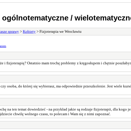
 ogólnotematyczne / wielotematyczn
asze sprawy
>
Kobiety
> Fizjoterapia we Wrocławiu
aniem
.
 i fizjoterapię? Ostatnio mam trochę problemy z kręgosłupem i chętnie poszłabym 
zy osoba, do której się wybierasz, ma odpowiednie przeszkolenie. Jest wiele kursó
hę na ten temat dowiedzieć - na przykład jakie są rodzaje fizjoterapii, dla kogo j
najdziecie chwilę wolnego czasu, to polecam i Wam się z nimi zapoznać.