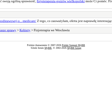
wić swoją ogólną sprawność,
fizjoterapeuta gorzów wielkopolski
może Ci pomóc. Fix
podstawowej-o...-medicare/
Z tego, co zauważyłam, oferta jest naprawdę interesują
asze sprawy
>
Kobiety
> Fizjoterapia we Wrocławiu
Polskie tłumaczenie © 2007-2026
Polski Support MyBB
Silnik forum
MyBB
, © 2002-2026
MyBB Group