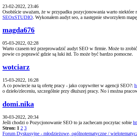
23-02-2022, 23:46
Osobiście uważam, że w przypadku pozycjonowania warto niektóre rz
SEOxSTUDIO
. Wykonałem audyt seo, a następnie stworzyłem mapę
magda676
05-03-2022, 02:28
Warto czasem też przeprowadzić audyt SEO w firmie. Może to zrobić
powie co poprawić gdzie są luki itd. To może być bardzo pomocne.
wotciarz
15-03-2022, 16:28
A co powiecie na tą ofertę pracy - jako copywriter w agencji SEO?:
h
o dzieło/zleceniu, szczególnie przy dłuższej pracy. No i można praco
domi.nika
30-03-2022, 20:34
Jeśli chodzi o Pozycjonowanie SEO to ja zachecam poczytac sobie
h
Stron:
1
2
3
Forum Dyskusyjne - młodzieżowe, ogólnotematyczne / wielotematyc