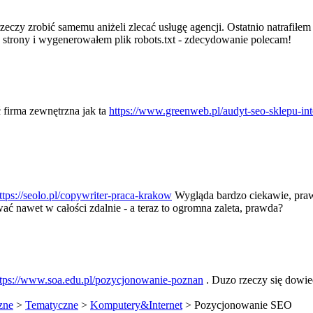
eczy zrobić samemu aniżeli zlecać usługę agencji. Ostatnio natrafiłe
 strony i wygenerowałem plik robots.txt - zdecydowanie polecam!
 firma zewnętrzna jak ta
https://www.greenweb.pl/audyt-seo-sklepu-in
ttps://seolo.pl/copywriter-praca-krakow
Wygląda bardzo ciekawie, praw
wać nawet w całości zdalnie - a teraz to ogromna zaleta, prawda?
ttps://www.soa.edu.pl/pozycjonowanie-poznan
. Duzo rzeczy się dowie
zne
>
Tematyczne
>
Komputery&Internet
> Pozycjonowanie SEO