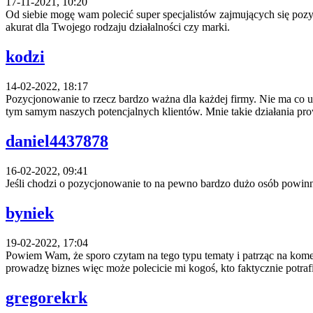
17-11-2021, 10:20
Od siebie mogę wam polecić super specjalistów zajmujących się pozyc
akurat dla Twojego rodzaju działalności czy marki.
kodzi
14-02-2022, 18:17
Pozycjonowanie to rzecz bardzo ważna dla każdej firmy. Nie ma co 
tym samym naszych potencjalnych klientów. Mnie takie działania pro
daniel4437878
16-02-2022, 09:41
Jeśli chodzi o pozycjonowanie to na pewno bardzo dużo osób powin
byniek
19-02-2022, 17:04
Powiem Wam, że sporo czytam na tego typu tematy i patrząc na komen
prowadzę biznes więc może polecicie mi kogoś, kto faktycznie potra
gregorekrk