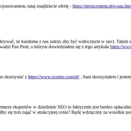
jonowaniem, tutaj znajdziecie ofertę -
https://presscontent.pl/o-nas.htm
ukrywać, że każdemu z nas zależy aby być widocznym w sieci. Takim s
wadzi Pan Piotr, o którym dowiedziałem się z tego artykułu
https://ww
no skorzystać z
https://www.scorise.com/pl/
. Sam skorzystałem i jeste
tarze ekspertów w dziedzinie SEO to faktycznie jest bardzo opłacaln
fiłby się tym zająć w atrakcyjnej cenie? Będę wdzięczny za wszelkie 