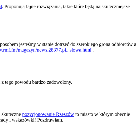
l
. Proponują fajne rozwiązania, takie które będą najskuteczniejsze
posobem jesteśmy w stanie dotrzeć do szerokiego grona odbiorców a
w.rmf.fm/magazyn/news,28377,pi...slowa.html
.
m z tego powodu bardzo zadowolony.
e skuteczne
pozycjonowanie Rzeszów
to miasto w którym obecnie
porady i wskazówki! Pozdrawiam.