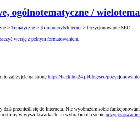
e, ogólnotematyczne / wielotema
zne
>
Tematyczne
>
Komputery&Internet
> Pozycjonowanie SEO
zobaczyć wersję z pełnym formatowaniem
.
 to zajrzyjcie na stronę
https://backlink24.pl/blog/seo/pozycjonowanie-
dziś przenieśli się do Internetu. Nie wyobrażam sobie funkcjonowania 
iem strony w wyszukiwarkach. Ja wybrałam dla siebie
pozycjonowanie 