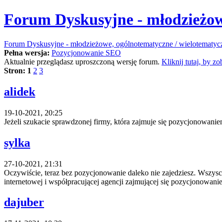
Forum Dyskusyjne - młodzieżow
Forum Dyskusyjne - młodzieżowe, ogólnotematyczne / wielotematyc
Pełna wersja:
Pozycjonowanie SEO
Aktualnie przeglądasz uproszczoną wersję forum.
Kliknij tutaj, by 
Stron:
1
2
3
alidek
19-10-2021, 20:25
Jeżeli szukacie sprawdzonej firmy, która zajmuje się pozycjonowaniem
sylka
27-10-2021, 21:31
Oczywiście, teraz bez pozycjonowanie daleko nie zajedziesz. Wszyscy 
internetowej i współpracującej agencji zajmującej się pozycjonowan
dajuber