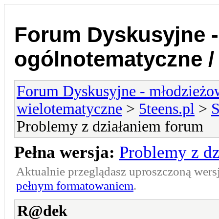
Forum Dyskusyjne -
ogólnotematyczne /
Forum Dyskusyjne - młodzieżow
wielotematyczne
>
5teens.pl
>
S
Problemy z działaniem forum
Pełna wersja:
Problemy z d
Aktualnie przeglądasz uproszczoną wers
pełnym formatowaniem
.
R@dek