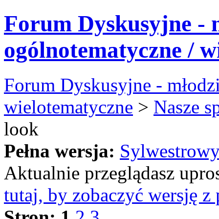
Forum Dyskusyjne - 
ogólnotematyczne / w
Forum Dyskusyjne - młodzi
wielotematyczne
>
Nasze s
look
Pełna wersja:
Sylwestrowy
Aktualnie przeglądasz upro
tutaj, by zobaczyć wersję 
Stron:
1
2
3