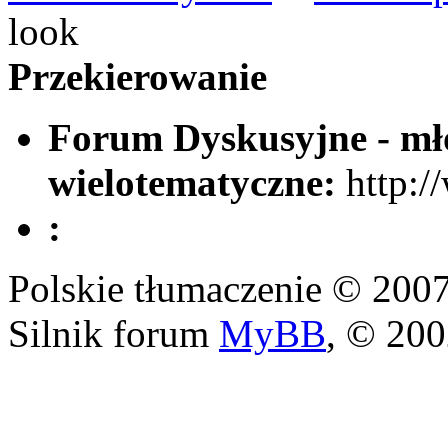
look
Przekierowanie
Forum Dyskusyjne - mło
wielotematyczne:
http:/
:
Polskie tłumaczenie © 20
Silnik forum
MyBB
, © 20