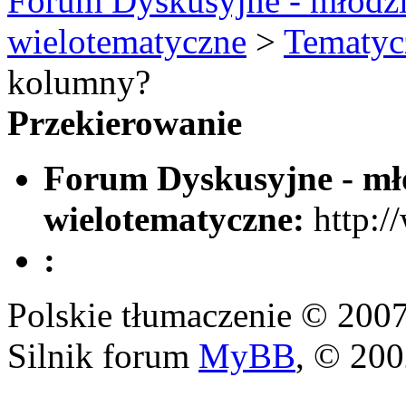
Forum Dyskusyjne - młodzi
wielotematyczne
>
Tematyc
kolumny?
Przekierowanie
Forum Dyskusyjne - mło
wielotematyczne:
http:/
:
Polskie tłumaczenie © 20
Silnik forum
MyBB
, © 20