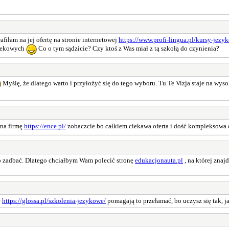
afiłam na jej ofertę na stronie internetowej
https://www.profi-lingua.pl/kursy-jezy
wiekowych
Co o tym sądzicie? Czy ktoś z Was miał z tą szkołą do czynienia?
Myślę, że dlatego warto i przyłożyć się do tego wyboru. Tu Te Vizja staje na wyso
 na firmę
https://ence.pl/
zobaczcie bo całkiem ciekawa oferta i dość kompleksowa
o zadbać. Dlatego chciałbym Wam polecić stronę
edukacjonauta.pl
, na której znaj
e
https://glossa.pl/szkolenia-jezykowe/
pomagają to przełamać, bo uczysz się tak, j