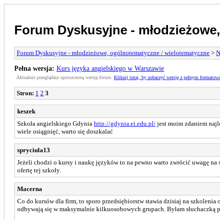
Forum Dyskusyjne - młodzieżowe,
Forum Dyskusyjne - młodzieżowe, ogólnotematyczne / wielotematyczne
>
N
Pełna wersja:
Kurs języka angielskiego w Warszawie
Aktualnie przeglądasz uproszczoną wersję forum.
Kliknij tutaj, by zobaczyć wersję z pełnym formatow
Stron:
1
2
3
keszek
Szkoła angielskiego Gdynia
http://gdynia.ei.edu.pl/
jest moim zdaniem najle
wiele osiągnięć, warto się doszkalać
spryciula13
Jeżeli chodzi o kursy i naukę języków to na pewno warto zwrócić uwagę na 
ofertę tej szkoły.
Macerna
Co do kursów dla firm, to sporo przedsiębiorstw stawia dzisiaj na szkolenia
odbywają się w maksymalnie kilkuosobowych grupach. Byłam słuchaczką p