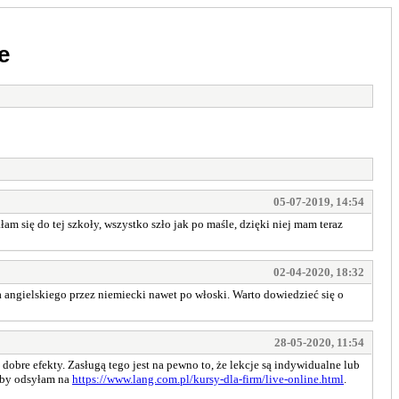
e
05-07-2019, 14:54
am się do tej szkoły, wszystko szło jak po maśle, dzięki niej mam teraz
02-04-2020, 18:32
 angielskiego przez niemiecki nawet po włoski. Warto dowiedzieć się o
28-05-2020, 11:54
 dobre efekty. Zasługą tego jest na pewno to, że lekcje są indywidualne lub
oby odsyłam na
https://www.lang.com.pl/kursy-dla-firm/live-online.html
.