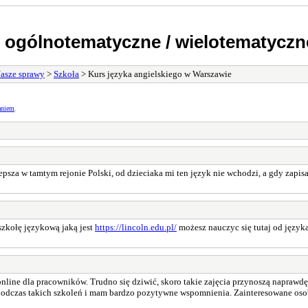
 ogólnotematyczne / wielotematyczn
asze sprawy
>
Szkoła
> Kurs języka angielskiego w Warszawie
aniem
.
psza w tamtym rejonie Polski, od dzieciaka mi ten język nie wchodzi, a gdy zapisał
szkołę językową jaką jest
https://lincoln.edu.pl/
możesz nauczyc się tutaj od języka
 online dla pracowników. Trudno się dziwić, skoro takie zajęcia przynoszą naprawdę
odczas takich szkoleń i mam bardzo pozytywne wspomnienia. Zainteresowane os