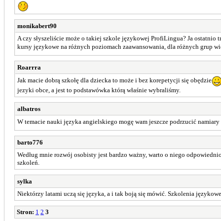
monikabert90
A czy słyszeliście może o takiej szkole językowej ProfiLingua? Ja ostatnio tr
kursy językowe na różnych poziomach zaawansowania, dla różnych grup 
Roarrra
Jak macie dobrą szkołę dla dziecka to może i bez korepetycji się obędzie
jezyki obce, a jest to podstawówka którą właśnie wybraliśmy.
albatros
W temacie nauki języka angielskiego mogę wam jeszcze podrzucić namiary
barto776
Według mnie rozwój osobisty jest bardzo ważny, warto o niego odpowiedni
szkoleń.
sylka
Niektórzy latami uczą się języka, a i tak boją się mówić. Szkolenia językow
Stron:
1
2
3