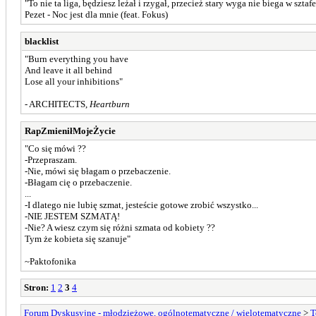
"To nie ta liga, będziesz leżał i rzygał, przecież stary wyga nie biega w sztaf
Pezet - Noc jest dla mnie (feat. Fokus)
blacklist
"Burn everything you have
And leave it all behind
Lose all your inhibitions"
- ARCHITECTS,
Heartburn
RapZmieniłMojeŻycie
"Co się mówi ??
-Przepraszam.
-Nie, mówi się błagam o przebaczenie.
-Błagam cię o przebaczenie.
...
-I dlatego nie lubię szmat, jesteście gotowe zrobić wszystko...
-NIE JESTEM SZMATĄ!
-Nie? A wiesz czym się różni szmata od kobiety ??
Tym że kobieta się szanuje"
~Paktofonika
Stron:
1
2
3
4
Forum Dyskusyjne - młodzieżowe, ogólnotematyczne / wielotematyczne
>
T