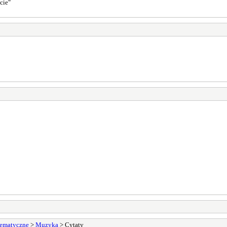
ecie"
ematyczne
>
Muzyka
> Cytaty