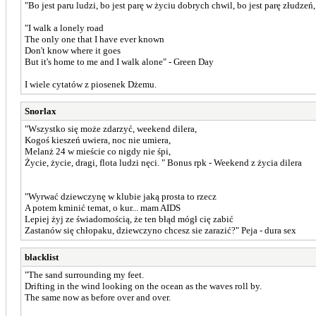
"Bo jest paru ludzi, bo jest parę w życiu dobrych chwil, bo jest parę złudzeń,
"I walk a lonely road
The only one that I have ever known
Don't know where it goes
But it's home to me and I walk alone" - Green Day
I wiele cytatów z piosenek Dżemu.
Snorlax
"Wszystko się może zdarzyć, weekend dilera,
Kogoś kieszeń uwiera, noc nie umiera,
Melanż 24 w mieście co nigdy nie śpi,
Życie, życie, dragi, flota ludzi nęci. " Bonus rpk - Weekend z życia dilera
"Wyrwać dziewczynę w klubie jaką prosta to rzecz
A potem kminić temat, o kur... mam AIDS
Lepiej żyj ze świadomością, że ten błąd mógł cię zabić
Zastanów się chłopaku, dziewczyno chcesz sie zarazić?" Peja - dura sex
blacklist
"The sand surrounding my feet.
Drifting in the wind looking on the ocean as the waves roll by.
The same now as before over and over.