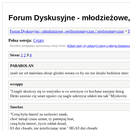
Forum Dyskusyjne - młodzieżowe,
Forum Dyskusyjne - młodzieżowe, ogólnotematyczne / wielotematyczne
>
T
Pełna wersja:
Cytaty
Aktualnie przeglądasz uproszczoną wersję forum.
Kliknij tutaj, by zobaczyć wersję z pełnym formatow
Stron:
1
2
3
4
PARABOLAN
znali sie od malolata oboje glodni swiata co by sie nie dzialo bedziesz miec
scrappy
"I nagle skończy się to wszystko w co wierzysz co kochasz zasypie śnieg
Dziki uniesie cię wiatr upuści cię nagle uderzysz ufałeś mu tak" Myslovitz
Snorlax
"Ceną była śmierć za wolności smak,
choć minął czasu szmat, ty pamiętaj brat,
ceną była śmierć, życie oddał dziad,
63 dni chwały, nie przeliczając strat." HG 63 dni chwały