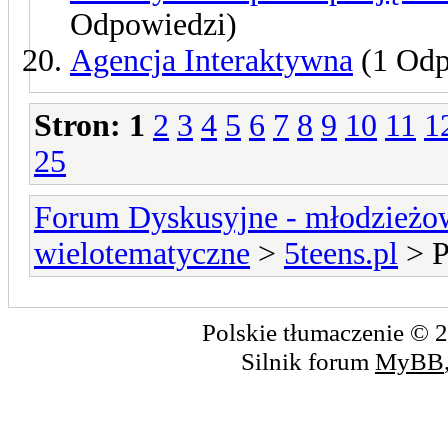
Odpowiedzi)
Agencja Interaktywna
(1 Odp
Stron:
1
2
3
4
5
6
7
8
9
10
11
1
25
Forum Dyskusyjne - młodzieżow
wielotematyczne
>
5teens.pl
> P
Polskie tłumaczenie ©
Silnik forum
MyBB