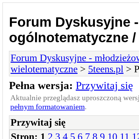
Forum Dyskusyjne -
ogólnotematyczne /
Forum Dyskusyjne - młodzieżow
wielotematyczne
>
5teens.pl
> P
Pełna wersja:
Przywitaj się
Aktualnie przeglądasz uproszczoną wers
pełnym formatowaniem
.
Przywitaj się
Stron:
1
2
3
4
5
6
7
8
9
10
11
1